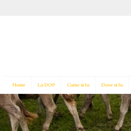
Home
La DOP
Come si fa
Dove si fa