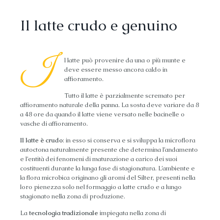
Il latte crudo e genuino
I
l latte può provenire da una o più munte e
deve essere messo ancora caldo in
affioramento.
Tutto il latte è parzialmente scremato per
affioramento naturale della panna. La sosta deve variare da 8
a 48 ore da quando il latte viene versato nelle bacinelle o
vasche di affioramento.
Il latte è crudo
: in esso si conserva e si sviluppa la microflora
autoctona naturalmente presente che determina l’andamento
e l’entità dei fenomeni di maturazione a carico dei suoi
costituenti durante la lunga fase di stagionatura. L’ambiente e
la flora microbica originano gli aromi del Silter, presenti nella
loro pienezza solo nel formaggio a latte crudo e a lungo
stagionato nella zona di produzione.
La
tecnologia tradizionale
impiegata nella zona di