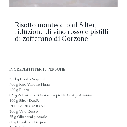
Risotto mantecato al Silter,
riduzione di vino rosso e pistilli
di zafferano di Gorzone
INGREDIENTI PER 10 PERSONE
2,1 kg Brodo Vegetale
700 g Riso Vialone Nano
180 g Burro
0,5 g Zafferano di Gorzone pistilli Az.Agr.Arianna
200 g Silter D.o.P.
PER LA RIDUZIONE
200 g Vino Rosso
25 g Olio semi girasole
80 g Cipolla di Tropea