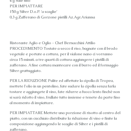
4 g Sale fino
PER IMPIATTARE
150 g Silter D.o.P. ‘a scaglie’
0,3 g Zafferano di Gorzone pistilli Az.Agr.Arianna
Ristorante Aglio e Oglio - Chef Bernacchini Attilio
PROCEDIMENTO Tostate a secco il riso, bagnate con il brodo
vegetale e portate a cottura, per il vialone nano ci vorranno
circa 15 minuti. a tre quarti di cottura aggiungere i pistilli di
zafferano. A fine cottura mantecare con il burro ed il formaggio
Silter grattuggiato.
PER LA RIDUZIONE Pulite ed affettate la cipolla di Tropea,
mettete l'olio in un pentolino, fate sudare la cipolla senza farla
tostare e aggiungete il vino, fate ridurre a fuoco lento finchè non
si sarà ridotto il vino, frullate tutto insieme e tenete da parte fino
al momento di impiattare.
PER IMPIATTARE Mettete una porzione di risotto al centro del
piatto, con un cucchiaio distribuite la riduzione di vino e finite la
composizione aggiungendo le scaglie di Silter e i pistilli di
zafferano.