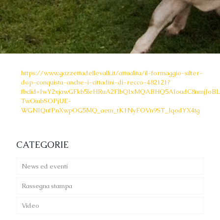
https://www.gazzettadellevalli.it/attualita/il-formaggio-silter-
dop-conquista-anche-i-cittadini-di-recco-482121?
fbclid=IwY2xjawGFkb5leHRuA2FlbQIxMQABHQ5AIoudC8nmjJoB
TwOiubSOPjUE-
WGNIQufPnXwpOG5MQ_aem_tK1NyFOVn9ST_IqodYX4tg
CATEGORIE
News ed eventi
Rassegna stampa
Video