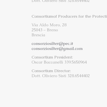
Dott. Oliviero Sisti 328.6544402
Consortiumof Producers for the Protect
Via Aldo Moro, 28
25043 – Breno
Brescia
consorziosilter@pec.it
consorziosilter@gmail.com
Consortium President:
Oscar Baccanelli 339.5650964
Consortium Director:
Dott. Oliviero Sisti 328.6544402