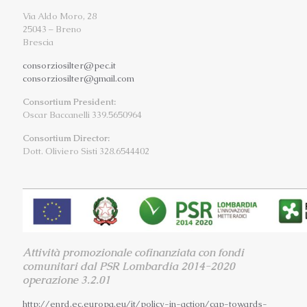
Via Aldo Moro, 28
25043 – Breno
Brescia
consorziosilter@pec.it
consorziosilter@gmail.com
Consortium President:
Oscar Baccanelli 339.5650964
Consortium Director:
Dott. Oliviero Sisti 328.6544402
Attività promozionale cofinanziata con fondi
comunitari dal PSR Lombardia 2014-2020
operazione 3.2.01
http://enrd.ec.europa.eu/it/
policy-in-action/cap-towards-