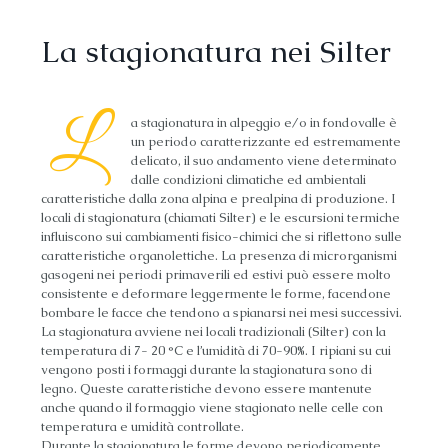
La stagionatura nei Silter
L
a stagionatura in alpeggio e/o in fondovalle è
un periodo caratterizzante ed estremamente
delicato, il suo andamento viene determinato
dalle condizioni climatiche ed ambientali
caratteristiche dalla zona alpina e prealpina di produzione. I
locali di stagionatura (chiamati Silter) e le escursioni termiche
influiscono sui cambiamenti fisico-chimici che si riflettono sulle
caratteristiche organolettiche. La presenza di microrganismi
gasogeni nei periodi primaverili ed estivi può essere molto
consistente e deformare leggermente le forme, facendone
bombare le facce che tendono a spianarsi nei mesi successivi.
La stagionatura avviene nei locali tradizionali (Silter) con la
temperatura di 7- 20 °C e l’umidità di 70-90%. I ripiani su cui
vengono posti i formaggi durante la stagionatura sono di
legno. Queste caratteristiche devono essere mantenute
anche quando il formaggio viene stagionato nelle celle con
temperatura e umidità controllate.
Durante la stagionatura le forme devono periodicamente