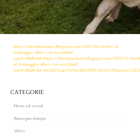
https://fatemicucinare.blogspot.com/2022/01/risotto-al-
formaggio-silter-con-noci.html?
spref=fb&fbclid=https://fatemicucinare.blogspot.com/2022/01/risot
al-formaggio-silter-con-noci.html?
spref=fb&fbclid=IwAR27wqvFnPmL0hJ1IWRTrkSsLCbDqosmCXZQ
CATEGORIE
News ed eventi
Rassegna stampa
Video