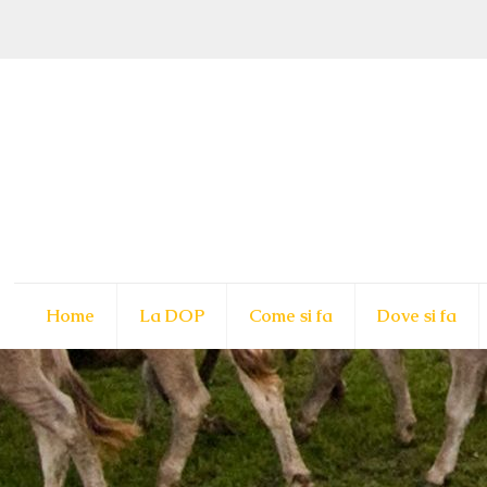
Home
La DOP
Come si fa
Dove si fa